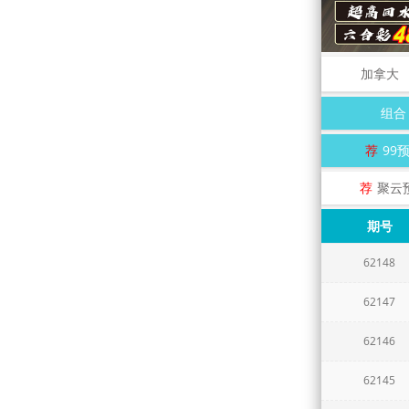
加拿大
组合
荐
99
荐
聚云
期号
62148
62147
62146
62145